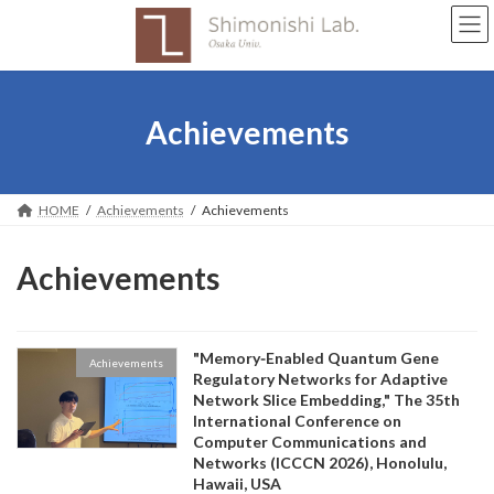
Skip
Skip
to
to
the
the
content
Navigation
Achievements
HOME
Achievements
Achievements
Achievements
"Memory‑Enabled Quantum Gene
Achievements
Regulatory Networks for Adaptive
Network Slice Embedding," The 35th
International Conference on
Computer Communications and
Networks (ICCCN 2026), Honolulu,
Hawaii, USA