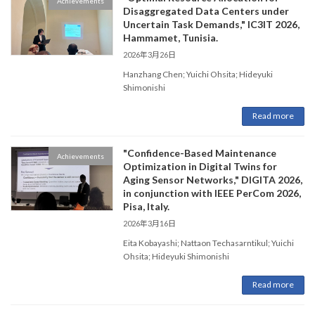
Achievements
Disaggregated Data Centers under
Uncertain Task Demands​," IC3IT 2026,
Hammamet, Tunisia.
2026年3月26日
Hanzhang Chen; Yuichi Ohsita; Hideyuki
Shimonishi
Read more
"Confidence-Based Maintenance
Achievements
Optimization in Digital Twins for
Aging Sensor Networks," DIGITA 2026,
in conjunction with IEEE PerCom 2026,
Pisa, Italy.
2026年3月16日
Eita Kobayashi; Nattaon Techasarntikul; Yuichi
Ohsita; Hideyuki Shimonishi
Read more