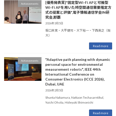
[優秀発表賞]"固定型Wi-Fi APと可搬型
Achievements
Wi-Fi APを用いた時空間通信需要推定方
式の提案と評価",電子情報通信学会IN研
究会,那覇
2026年3月5日
坂口来実・大平健司・大下裕一・下西英之（阪
大）
Read more
"Adaptive path planning with dynamic
Achievements
personal space for environmental
measurement robots", IEEE 44th
International Conference on
Consumer Electronics (ICCE 2026),
Dubai, UAE
2026年2月5日
Shunta Nakamura, Nattaon Techasarntikul,
Yuichi Ohsita, Hideyuki Shimonishi
Read more