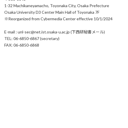
1-32 Machikaneyamacho, Toyonaka City, Osaka Prefecture
Osaka University D3 Center Main Hall of Toyonaka 7F
※Reorganized from Cybermedia Center effective 10/1/2024
E-mail : unl-sec@net.ist.osaka-u.ac.jp (下西研秘書メール)
TEL: 06-6850-6867 (secretary)
FAX: 06-6850-6868