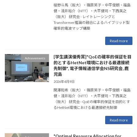
槌野斗馬（阪大）・篠原笑子・中平俊朗・福島
健・淺井裕介（NTT）・大平健司・下西英之
（阪大） 研究会 - レイトレーシングと
Transformer推論の融合によるハイブリッド型
確率的電波マップ構築
Read more
[学生講演優秀賞]"QoEの確率的保証を目
Achievements
的とするHetNet環境における最適接続
先制御", 電子情報通信学会NS研究会, 鹿
児島
2026年4月9日
関澤和希（阪大）・篠原笑子・中平俊朗・福島
健・淺井裕介（NTT）・大平健司・下西英之
（阪大） 研究会 - QoEの確率的保証を目的とす
るHetNet環境における最適接続先制御
Read more
"Optimal Resource Allocation for