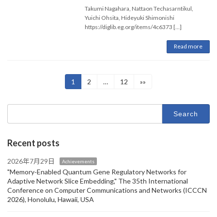
Takumi Nagahara, Nattaon Techasarntikul,
Yuichi Ohsita, Hideyuki Shimonishi
https://diglib.eg.org/items/4c6373 […]
Read more
Posts
Page
Page
Page
1
2
…
12
»»
pagination
Search
for:
Recent posts
2026年7月29日
Achievements
"Memory‑Enabled Quantum Gene Regulatory Networks for
Adaptive Network Slice Embedding," The 35th International
Conference on Computer Communications and Networks (ICCCN
2026), Honolulu, Hawaii, USA