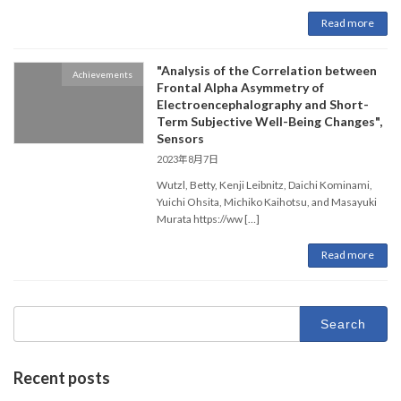
Read more
"Analysis of the Correlation between
Achievements
Frontal Alpha Asymmetry of
Electroencephalography and Short-
Term Subjective Well-Being Changes",
Sensors
2023年8月7日
Wutzl, Betty, Kenji Leibnitz, Daichi Kominami,
Yuichi Ohsita, Michiko Kaihotsu, and Masayuki
Murata https://ww […]
Read more
Search
for:
Recent posts