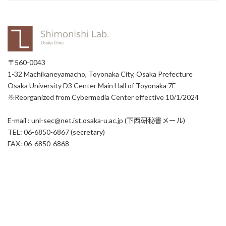
〒560-0043
1-32 Machikaneyamacho, Toyonaka City, Osaka Prefecture
Osaka University D3 Center Main Hall of Toyonaka 7F
※Reorganized from Cybermedia Center effective 10/1/2024
E-mail : unl-sec@net.ist.osaka-u.ac.jp (下西研秘書メール)
TEL: 06-6850-6867 (secretary)
FAX: 06-6850-6868