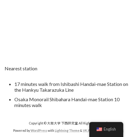
Nearest station
17 minutes walk from Ishibashi Handai-mae Station on
the Hankyu Takarazuka Line
Osaka Monorail Shibahara Handai-mae Station 10
minutes walk
Copyright © 大阪大学 下西研究室 All Rights Reserved.
English
Powered by
WordPress
with
Lightning Theme
&
VK All in One Expansion Unit