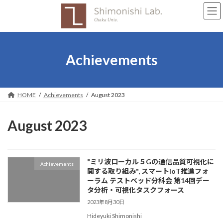
Skip
Skip
to
to
the
the
content
Navigation
Achievements
HOME
Achievements
August 2023
August 2023
"ミリ波ローカル５Gの通信品質可視化に
Achievements
関する取り組み", スマートIoT推進フォ
ーラム テストベッド分科会 第14回デー
タ分析・可視化タスクフォース
2023年8月30日
Hideyuki Shimonishi