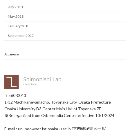
July 2018
May 2018
January 2018
September 2017
Japanese
〒560-0043
1-32 Machikaneyamacho, Toyonaka City, Osaka Prefecture
Osaka University D3 Center Main Hall of Toyonaka 7F
※Reorganized from Cybermedia Center effective 10/1/2024
E-mail : unl-sec@net.ist.osaka-u.ac.jp (下西研秘書メール)