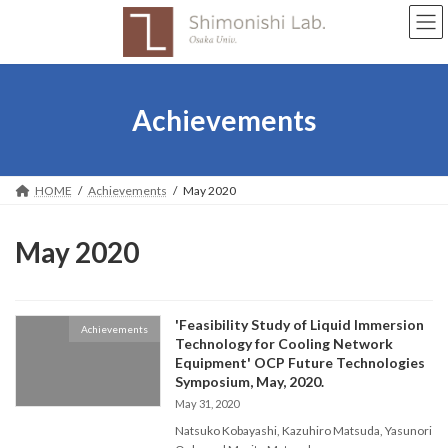
Skip
Skip
to
to
the
the
content
Navigation
Achievements
HOME
Achievements
May 2020
May 2020
'Feasibility Study of Liquid Immersion
Achievements
Technology for Cooling Network
Equipment' OCP Future Technologies
Symposium, May, 2020.
May 31, 2020
Natsuko Kobayashi, Kazuhiro Matsuda, Yasunori