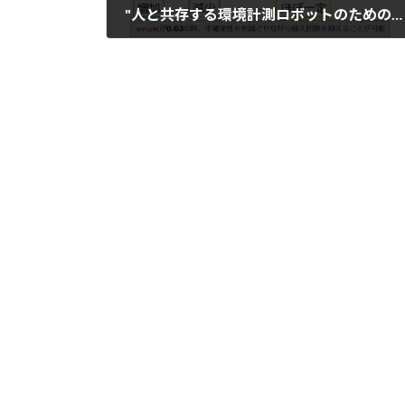
"人と共存する環境計測ロボットのための経路計画の最適化", 電子情報通信学会CQ研究会, 沖縄
2025年3月5日