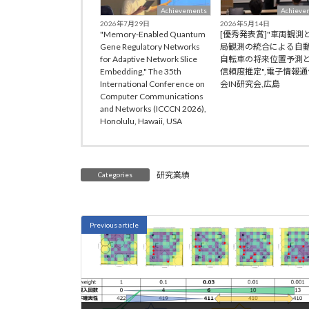
Achievements
Achieve
2026年7月29日
2026年5月14日
"Memory‑Enabled Quantum
[優秀発表賞]"車両観測
Gene Regulatory Networks
局観測の統合による自
for Adaptive Network Slice
自転車の将来位置予測
Embedding," The 35th
信頼度推定",電子情報
International Conference on
会IN研究会,広島
Computer Communications
and Networks (ICCCN 2026),
Honolulu, Hawaii, USA
研究業績
Categories
Previous article