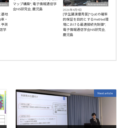
マップ構築", 電子情報通信学
ments
Achievements
会NS研究会, 鹿児島
2026年4月9日
と基地
[学生講演優秀賞]"QoEの確率
動車・
的保証を目的とするHetNet環
と予測
境における最適接続先制御",
通信学
電子情報通信学会NS研究会,
鹿児島
Next article