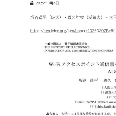
2025年3月6日
坂谷遥平
（
阪大
）・
義久智樹
（
滋賀大
）・
大
https://ken.ieice.org/ken/paper/20250307Bc8f