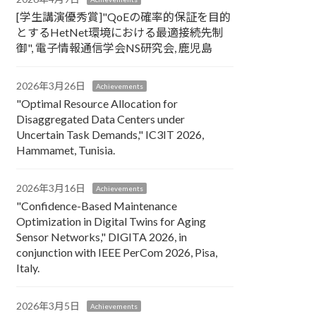
[学生講演優秀賞]"QoEの確率的保証を目的
とするHetNet環境における最適接続先制
御", 電子情報通信学会NS研究会, 鹿児島
2026年3月26日
Achievements
"Optimal Resource Allocation for
Disaggregated Data Centers under
Uncertain Task Demands​," IC3IT 2026,
Hammamet, Tunisia.
2026年3月16日
Achievements
"Confidence-Based Maintenance
Optimization in Digital Twins for Aging
Sensor Networks," DIGITA 2026, in
conjunction with IEEE PerCom 2026, Pisa,
Italy.
2026年3月5日
Achievements