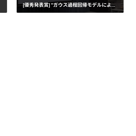
[優秀発表賞] "ガウス過程回帰モデルにより学習したトランスフォーマーによるリアルタイムな確率的電波マップの構築 ", 電子情報通信学会IN研究会, 沖縄
2025年3月6日