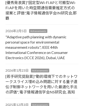
[優秀発表賞]"固定型Wi-Fi APと可搬型Wi-
Fi APを用いた時空間通信需要推定方式の
提案と評価",電子情報通信学会IN研究会,那
覇
2026年2月5日
Achievements
"Adaptive path planning with dynamic
personal space for environmental
measurement robots", IEEE 44th
International Conference on Consumer
Electronics (ICCE 2026), Dubai, UAE
2026年1月23日
Achievements
[若手研究奨励賞]"動的環境下でのネットワ
ークスライス埋め込み問題に対する量子遺
伝子制御ネットワークを用いた最適化手法
の評価", 電子情報通信学会NS研究会, 高知
2025年12月3日
Achievements