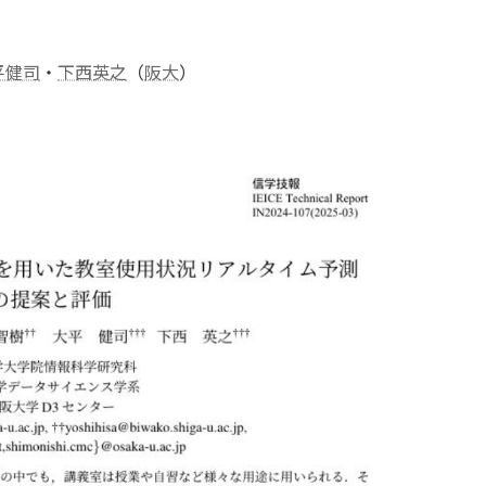
平健司
・
下西英之
（
阪大
）