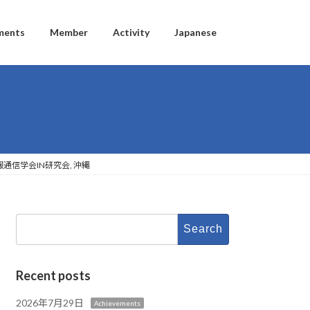
ments
Member
Activity
Japanese
通信学会IN研究会, 沖縄
Search
for:
Recent posts
2026年7月29日
Achievements