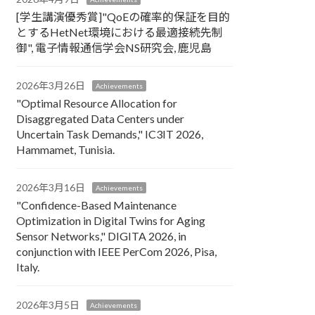
[学生講演優秀賞]"QoEの確率的保証を目的
とするHetNet環境における最適接続先制
御", 電子情報通信学会NS研究会, 鹿児島
2026年3月26日
Achievements
"Optimal Resource Allocation for
Disaggregated Data Centers under
Uncertain Task Demands​," IC3IT 2026,
Hammamet, Tunisia.
2026年3月16日
Achievements
"Confidence-Based Maintenance
Optimization in Digital Twins for Aging
Sensor Networks," DIGITA 2026, in
conjunction with IEEE PerCom 2026, Pisa,
Italy.
2026年3月5日
Achievements