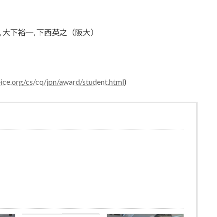
ON, 大下裕一, 下西英之（阪大）
ice.org/cs/cq/jpn/award/student.html
)
Achievements