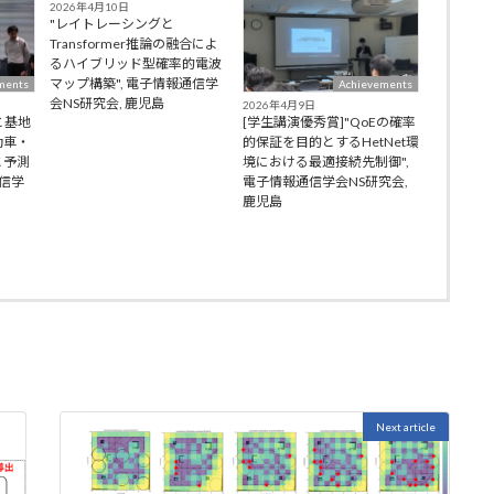
2026年4月10日
"レイトレーシングと
Transformer推論の融合によ
るハイブリッド型確率的電波
マップ構築", 電子情報通信学
ments
Achievements
会NS研究会, 鹿児島
2026年4月9日
と基地
[学生講演優秀賞]"QoEの確率
動車・
的保証を目的とするHetNet環
と予測
境における最適接続先制御",
通信学
電子情報通信学会NS研究会,
鹿児島
Next article