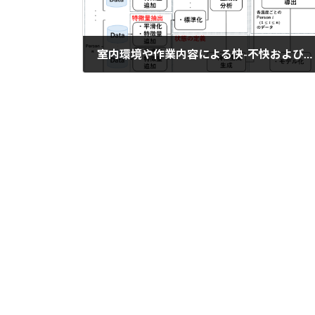
室内環境や作業内容による快-不快および覚醒度の変化の個人別モデル化, [優秀発表賞] ", 電子情報通信学会IN研究会, 沖縄
2025年3月5日