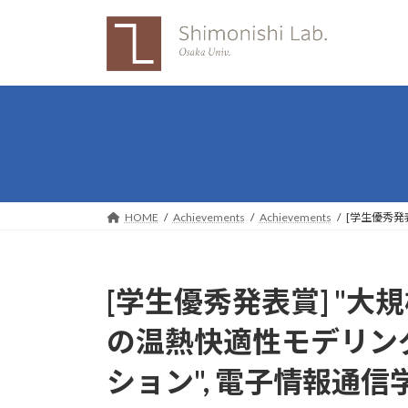
Skip
Skip
to
to
the
the
content
Navigation
HOME
Achievements
Achievements
[学生優秀発
[学生優秀発表賞] "
の温熱快適性モデリン
ション", 電子情報通信