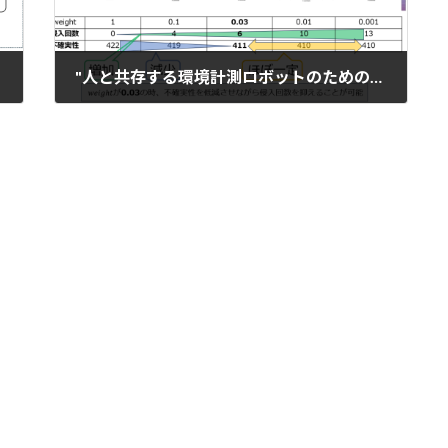
"人と共存する環境計測ロボットのための経路計画の最適化", 電子情報通信学会CQ研究会, 沖縄
2025年3月5日