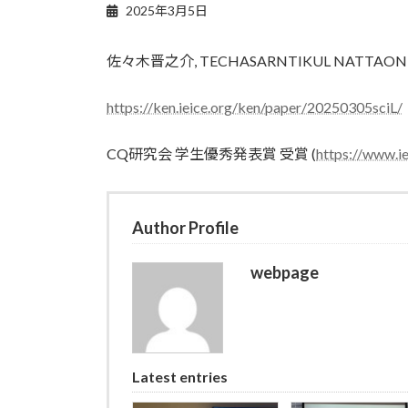
2025年3月5日
佐々木晋之介, TECHASARNTIKUL NATTA
https://ken.ieice.org/ken/paper/20250305sciL/
CQ研究会 学生優秀発表賞 受賞 (
https://www.ie
Author Profile
webpage
Latest entries