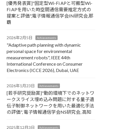
[優秀発表賞]"固定型Wi-Fi APと可搬型Wi-
Fi APを用いた時空間通信需要推定方式の
提案と評価",電子情報通信学会IN研究会,那
覇
2026年2月5日
Achievements
"Adaptive path planning with dynamic
personal space for environmental
measurement robots", IEEE 44th
International Conference on Consumer
Electronics (ICCE 2026), Dubai, UAE
2026年1月23日
Achievements
[若手研究奨励賞]"動的環境下でのネットワ
ークスライス埋め込み問題に対する量子遺
伝子制御ネットワークを用いた最適化手法
の評価", 電子情報通信学会NS研究会, 高知
2025年12月3日
Achievements