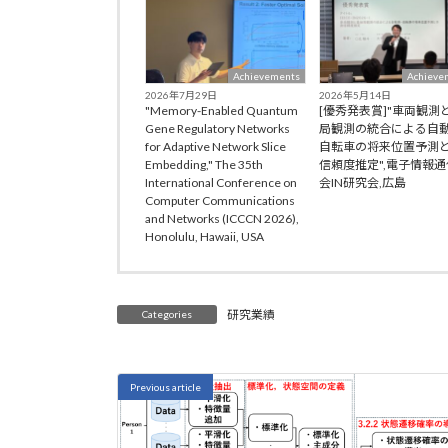
Achievements
Achieve
2026年7月29日
2026年5月14日
"Memory‑Enabled Quantum
[優秀発表賞]"車両観測
Gene Regulatory Networks
局観測の統合による自
for Adaptive Network Slice
自転車の将来位置予測
Embedding," The 35th
信頼度推定",電子情報
International Conference on
会IN研究会,広島
Computer Communications
and Networks (ICCCN 2026),
Honolulu, Hawaii, USA
研究業績
Categories
Previous article