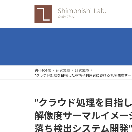
コ
ナ
ン
ビ
テ
ゲ
ン
ー
ツ
シ
へ
ョ
ス
ン
キ
に
ッ
移
プ
動
HOME
研究業績
研究業績
"クラウド処理を目指した車椅子利用者における低解像度サーマ
"クラウド処理を目指
解像度サーマルイメー
落ち検出システム開発"