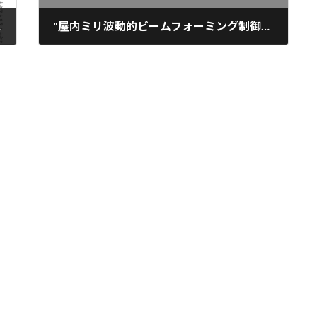
me: 38 Issue: 6
"屋内ミリ波動的ビームフォーミング制御に向けたリアルタイム再構築可能な確率的電波マップの利用によるロボット制御の評価", 超知性ネットワーキングに関する分野横断型研究会（RISING）,札幌
2024年11月12日