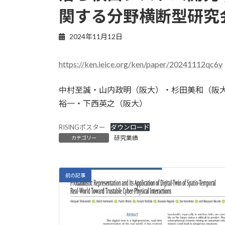
関する分野横断型研究会（
2024年11月12日
https://ken.ieice.org/ken/paper/20241112qc6y
中村至誠・山内政明（阪大）・杉田美和（阪大
裕一・下西英之（阪大）
RISINGポスター
ダウンロード
研究業績
カテゴリー
前の記事