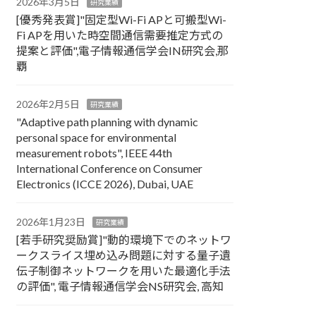
2026年3月5日
研究業績
[優秀発表賞]"固定型Wi-Fi APと可搬型Wi-
Fi APを用いた時空間通信需要推定方式の
提案と評価",電子情報通信学会IN研究会,那
覇
2026年2月5日
研究業績
"Adaptive path planning with dynamic
personal space for environmental
measurement robots", IEEE 44th
International Conference on Consumer
Electronics (ICCE 2026), Dubai, UAE
2026年1月23日
研究業績
[若手研究奨励賞]"動的環境下でのネットワ
ークスライス埋め込み問題に対する量子遺
伝子制御ネットワークを用いた最適化手法
の評価", 電子情報通信学会NS研究会, 高知