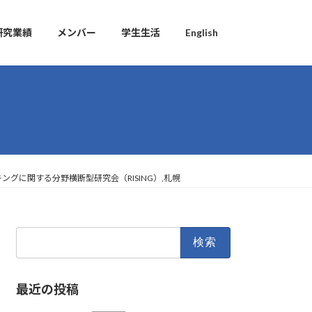
研究業績
メンバー
学生生活
English
グに関する分野横断型研究会（RISING）,札幌
検
索:
最近の投稿