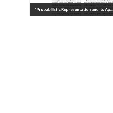
"Probabilistic Representation and Its Application of Digital-Twin of Spatio-Temporal Real-World Toward Trustable Cyber-Physical Interactions", IEEE Network, Volu
2024年11月1日