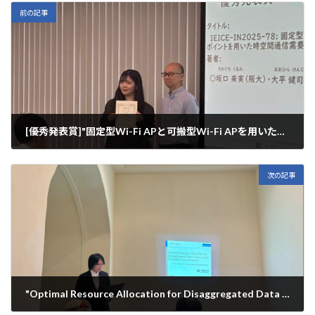
前の記事
[優秀発表賞]"固定型Wi-Fi APと可搬型Wi-Fi APを用いた時空間通信需要推定方式の提案と評価",電子情報通信学会IN研究会,那覇
2026年3月5日
次の記事
"Optimal Resource Allocation for Disaggregated Data Centers under Uncertain Task Demands​," IC3IT 2026, Hammamet, Tunisia.