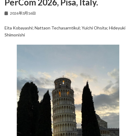
PerCom 2026, Pisa, Italy.
2026年3月16日
Eita Kobayashi; Nattaon Techasarntikul; Yuichi Ohsita; Hideyuki
Shimonishi