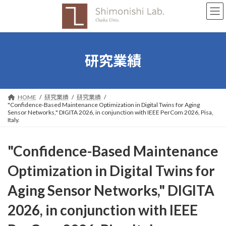
コ
ナ
ン
ビ
テ
ゲ
ン
ー
ツ
シ
へ
ョ
研究業績
ス
ン
キ
に
ッ
移
プ
動
HOME
研究業績
研究業績
"Confidence-Based Maintenance Optimization in Digital Twins for Aging
Sensor Networks," DIGITA 2026, in conjunction with IEEE PerCom 2026, Pisa,
Italy.
"Confidence-Based Maintenance
Optimization in Digital Twins for
Aging Sensor Networks," DIGITA
2026, in conjunction with IEEE