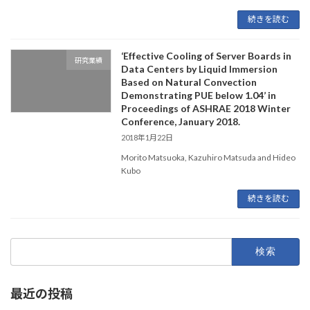
続きを読む
‘Effective Cooling of Server Boards in
研究業績
Data Centers by Liquid Immersion
Based on Natural Convection
Demonstrating PUE below 1.04’ in
Proceedings of ASHRAE 2018 Winter
Conference, January 2018.
2018年1月22日
Morito Matsuoka, Kazuhiro Matsuda and Hideo
Kubo
続きを読む
検
索:
最近の投稿