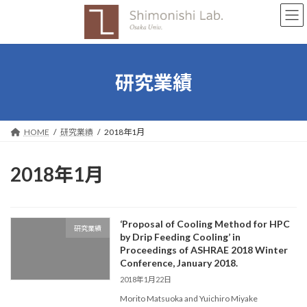
コ
ナ
ン
ビ
テ
ゲ
ン
ー
ツ
シ
へ
ョ
研究業績
ス
ン
キ
に
ッ
移
プ
動
HOME
研究業績
2018年1月
2018年1月
‘Proposal of Cooling Method for HPC
研究業績
by Drip Feeding Cooling’ in
Proceedings of ASHRAE 2018 Winter
Conference, January 2018.
2018年1月22日
Morito Matsuoka and Yuichiro Miyake