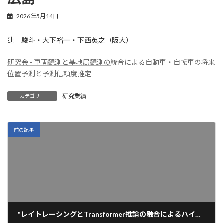
2026年5月14日
辻 駿斗・大下裕一・下西英之（阪大）
研究会 - 車両観測と基地局観測の統合による自動車・自転車の将来
位置予測と予測信頼度推定
研究業績
カテゴリー
前の記事
"レイトレーシングとTransformer推論の融合によるハイブリッド型確率的電波マップ構築", 電子情報通信学会NS研究会, 鹿児島