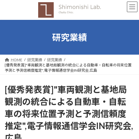
コ
ナ
ン
ビ
テ
ゲ
ン
ー
ツ
シ
へ
ョ
研究業績
ス
ン
キ
に
ッ
移
プ
動
HOME
研究業績
研究業績
[優秀発表賞]"車両観測と基地局観測の統合による自動車・自転車の将来位置
予測と予測信頼度推定",電子情報通信学会IN研究会,広島
[優秀発表賞]"車両観測と基地局
観測の統合による自動車・自転
車の将来位置予測と予測信頼度
推定",電子情報通信学会IN研究会,
広島