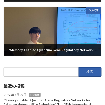
2026年4月10日
次の記事
"Memory‑Enabled Quantum Gene Regulatory Networks for Adaptive Network Slice Embedding," The 35th International Conference on Computer Communications and Networks (ICCCN 2026), Honolulu, Hawaii, USA
2026年7月29日
検
索:
最近の投稿
2026年7月29日
研究業績
"Memory‑Enabled Quantum Gene Regulatory Networks for
Adaptive Network Slice Embedding," The 35th International